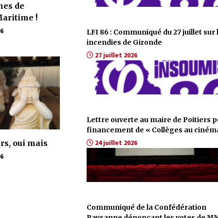
nes de
aritime !
26
LFI 86 : Communiqué du 27 juillet sur 
incendies de Gironde
27 juillet 2026
Lettre ouverte au maire de Poitiers p
financement de « Collèges au ciném
rs, oui mais
24 juillet 2026
26
Communiqué de la Confédération
Paysanne dénonçant les votes de M