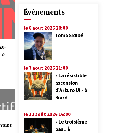
Événements
le 6 août 2026 20:00
Toma Sidibé
ns-
 »
le 7 août 2026 21:00
« La résistible
ascension
d’Arturo Ui » à
Biard
le 12 août 2026 16:00
« Le troisième
rrains
pas » à