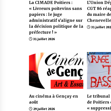
La CIMADE Poitiers :
L’Union Dé
« Livreurs poitevins sans
CGT 86 réa
papiers : le juge
du maire d
administratif s’aligne sur
Chenevell
la décision politique de la
31 juillet 20
préfecture ! »
31 juillet 2026
Au cinéma à Gençay en
Le tribunal
août
de Poitiers
« suppressi
29 juillet 2026