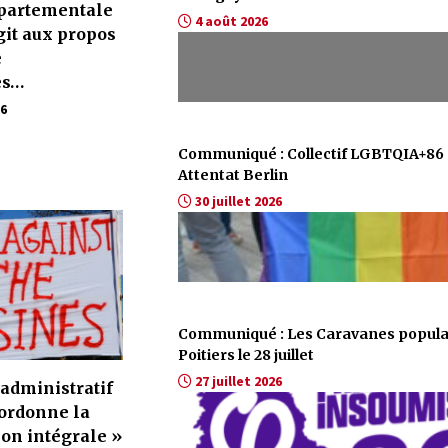
partementale
4 août 2026
git aux propos
e
es…
26
Communiqué : Collectif LGBTQIA+86
Attentat Berlin
30 juillet 2026
Communiqué : Les Caravanes popula
Poitiers le 28 juillet
27 juillet 2026
 administratif
 ordonne la
on intégrale »