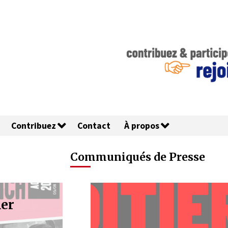
Contribuez
Contact
À propos
Communiqués de Presse
ntat Pride Berlin :
Lisa Belluco 
 bons à prendre ?
catastrophes