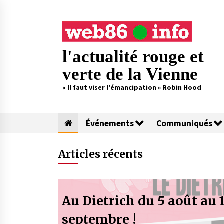
Skip
to
content
l'actualité rouge et
verte de la Vienne
« Il faut viser l'émancipation » Robin Hood
Événements
Communiqués
Articles récents
 5 août au 1er
Soutiens atte
sont-ils tous