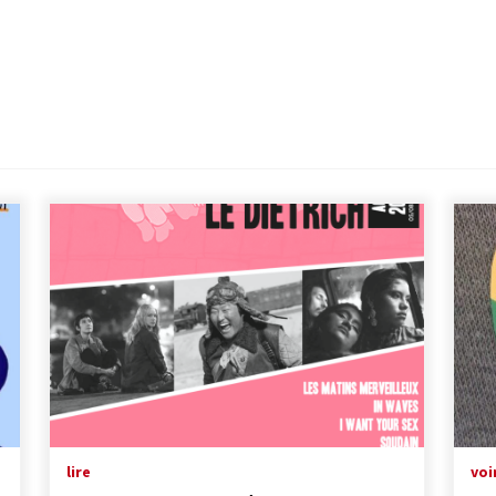
lire
voi