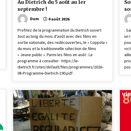
Au Dietrich du 5 août au 1er
So
septembre !
so
Dom
4 août 2026
Profitez de la programmation du Dietrich ouvert
. S
tout au long du mois d’août avec des films en
un 
sortie nationale, des redécouvertes, le « Coppola »
pou
du mois et la traditionnelle sélection de films
vic
« Jeune public ». Parmi les films en août : Le
ail
programme à consulter : https://le-
pri
dietrich.fr/sites/default/files/programmes/2026-
pas
08-Programme-Dietrich-190.pdf .