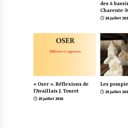
des 4 bassi
Charente-M
26 juillet 20
« Oser ». Réflexions de
Les pompie
l’Availlais J. Touret
25 juillet 20
25 juillet 2026