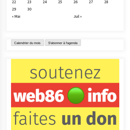
22
23
24
25
26
27
28
29
30
« Mai
Juil »
Calendrier du mois
S'abonner à l'agenda