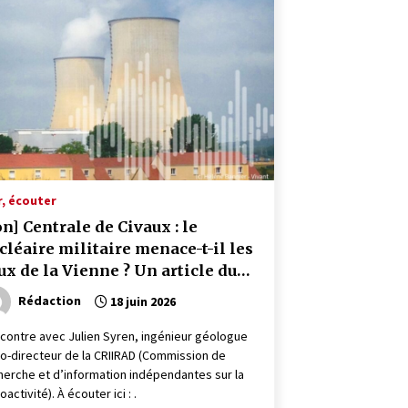
r, écouter
on] Centrale de Civaux : le
cléaire militaire menace-t-il les
ux de la Vienne ? Un article du
gazine en ligne « Vivant, le
Rédaction
18 juin 2026
dia »
contre avec Julien Syren, ingénieur géologue
co-directeur de la CRIIRAD (Commission de
herche et d’information indépendantes sur la
oactivité). À écouter ici : .