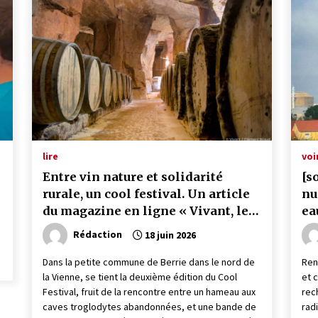
lire
voi
Entre vin nature et solidarité
[s
rurale, un cool festival. Un article
nu
du magazine en ligne « Vivant, le
ea
media »
ma
Rédaction
18 juin 2026
me
Dans la petite commune de Berrie dans le nord de
Ren
la Vienne, se tient la deuxième édition du Cool
et 
Festival, fruit de la rencontre entre un hameau aux
rec
caves troglodytes abandonnées, et une bande de
radi