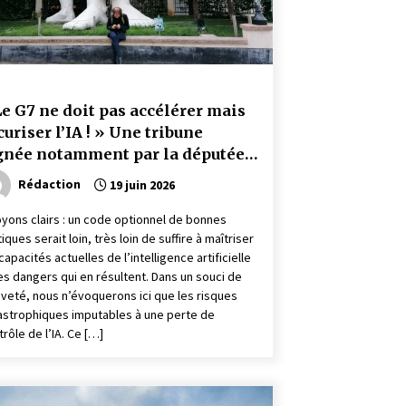
Le G7 ne doit pas accélérer mais
curiser l’IA ! » Une tribune
gnée notamment par la députée
ologiste-NFP de la Vienne, L.
Rédaction
19 juin 2026
lluco
oyons clairs : un code optionnel de bonnes
iques serait loin, très loin de suffire à maîtriser
capacités actuelles de l’intelligence artificielle
les dangers qui en résultent. Dans un souci de
èveté, nous n’évoquerons ici que les risques
astrophiques imputables à une perte de
trôle de l’IA. Ce […]