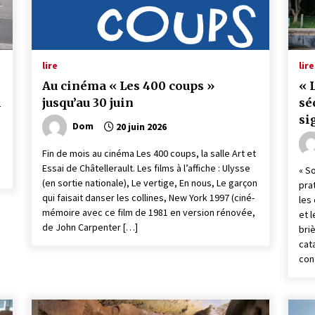
lire
lire
Au cinéma « Les 400 coups »
« 
i
jusqu’au 30 juin
sé
si
Dom
20 juin 2026
Éc
Be
Fin de mois au cinéma Les 400 coups, la salle Art et
Essai de Châtellerault. Les films à l’affiche : Ulysse
« S
(en sortie nationale), Le vertige, En nous, Le garçon
prat
qui faisait danser les collines, New York 1997 (ciné-
les 
mémoire avec ce film de 1981 en version rénovée,
et 
de John Carpenter […]
bri
cat
con