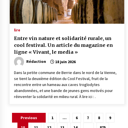
lire
Entre vin nature et solidarité rurale, un
cool festival. Un article du magazine en
ligne « Vivant, le media »
Rédaction
18 juin 2026
Dans la petite commune de Berrie dans le nord de la Vienne,
se tient la deuxième édition du Cool Festival, fruit de la
rencontre entre un hameau aux caves troglodytes
abandonnées, et une bande de jeunes gens motivés pour
réinventer la solidarité en milieu rural. À lire ici : .
Pagination
Previous
1
…
6
7
8
9
des
10
11
12
13
14
…
875