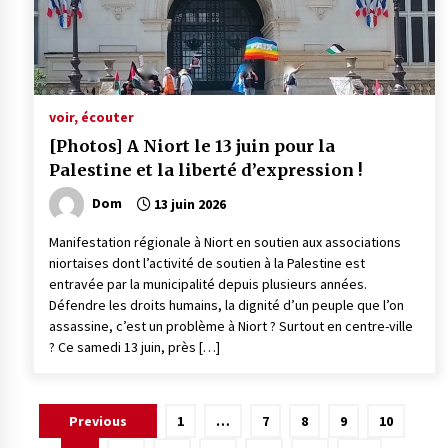
voir, écouter
[Photos] A Niort le 13 juin pour la
Palestine et la liberté d’expression !
Dom
13 juin 2026
Manifestation régionale à Niort en soutien aux associations
niortaises dont l’activité de soutien à la Palestine est
entravée par la municipalité depuis plusieurs années.
Défendre les droits humains, la dignité d’un peuple que l’on
assassine, c’est un problème à Niort ? Surtout en centre-ville
? Ce samedi 13 juin, près […]
Pagination
Previous
1
…
7
8
9
10