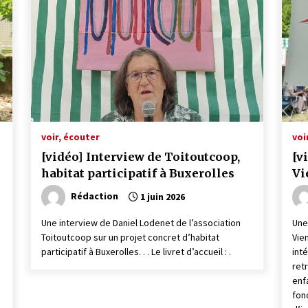
voir, écouter
voi
[vidéo] Interview de Toitoutcoop,
[v
habitat participatif à Buxerolles
Vi
Rédaction
1 juin 2026
Une interview de Daniel Lodenet de l’association
Une
Toitoutcoop sur un projet concret d’habitat
Vien
participatif à Buxerolles. . . Le livret d’accueil : .
int
ret
enf
fon