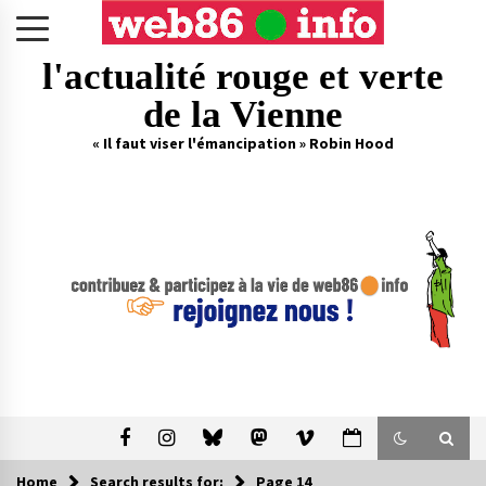
Skip
to
content
l'actualité rouge et verte
de la Vienne
« Il faut viser l'émancipation » Robin Hood
Home
Search results for:
Page 14