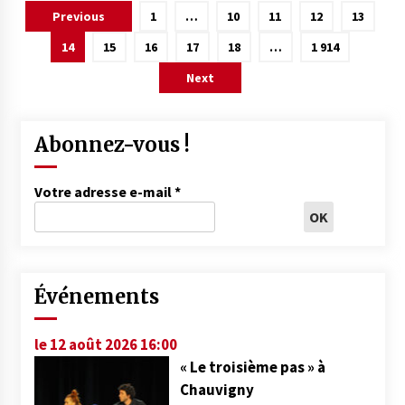
Pagination
Previous
1
…
10
11
12
13
des
14
15
16
17
18
…
1 914
publications
Next
Abonnez-vous !
Votre adresse e-mail
*
Événements
le 12 août 2026 16:00
« Le troisième pas » à
Chauvigny