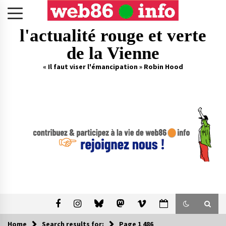
Skip
to
content
l'actualité rouge et verte
de la Vienne
« Il faut viser l'émancipation » Robin Hood
Home
Search results for:
Page 1 486