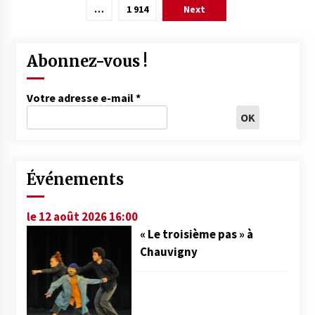
publications
…
1 914
Next
Abonnez-vous !
Votre adresse e-mail
*
Événements
le 12 août 2026 16:00
« Le troisième pas » à
Chauvigny