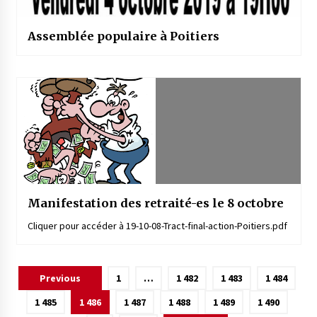
Assemblée populaire à Poitiers
Manifestation des retraité-es le 8 octobre
Cliquer pour accéder à 19-10-08-Tract-final-action-Poitiers.pdf
Pagination
Previous
1
…
1 482
1 483
1 484
des
1 485
1 486
1 487
1 488
1 489
1 490