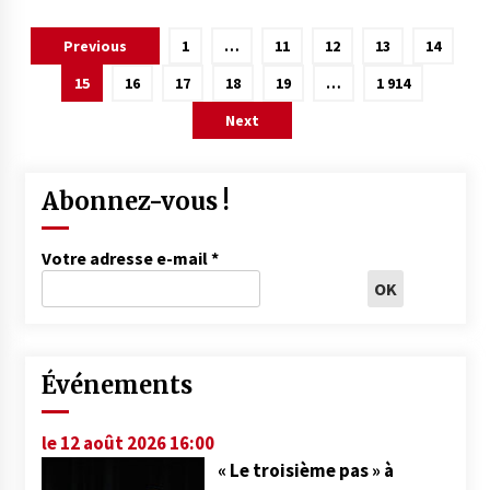
Pagination
Previous
1
…
11
12
13
14
des
15
16
17
18
19
…
1 914
publications
Next
Abonnez-vous !
Votre adresse e-mail
*
Événements
le 12 août 2026 16:00
« Le troisième pas » à