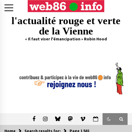
Skip
to
content
l'actualité rouge et verte
de la Vienne
« Il faut viser l'émancipation » Robin Hood
Home
Search results for:
Page 1 501