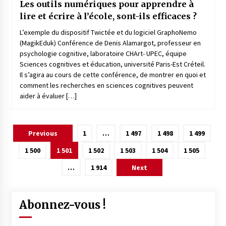
Les outils numériques pour apprendre à
lire et écrire à l’école, sont-ils efficaces ?
L’exemple du dispositif Twictée et du logiciel GraphoNemo
(MagikEduk) Conférence de Denis Alamargot, professeur en
psychologie cognitive, laboratoire CHArt- UPEC, équipe
Sciences cognitives et éducation, université Paris-Est Créteil.
Il s’agira au cours de cette conférence, de montrer en quoi et
comment les recherches en sciences cognitives peuvent
aider à évaluer […]
Pagination
Previous
1
…
1 497
1 498
1 499
des
1 500
1 501
1 502
1 503
1 504
1 505
publications
…
1 914
Next
Abonnez-vous !