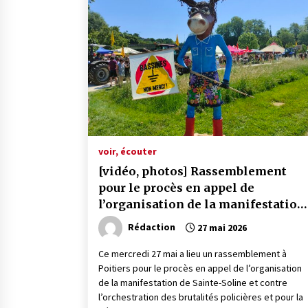
voir, écouter
[vidéo, photos] Rassemblement
pour le procès en appel de
l’organisation de la manifestation
de Sainte-Soline – Contre
Rédaction
27 mai 2026
l’orchestration des brutalités
policières et pour la défense de
Ce mercredi 27 mai a lieu un rassemblement à
Poitiers pour le procès en appel de l’organisation
l’eau !
de la manifestation de Sainte-Soline et contre
l’orchestration des brutalités policières et pour la