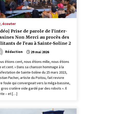
r, écouter
idéo] Prise de parole de l’inter-
ssines Non Merci au procès des
litants de l’eau à Sainte-Soline 2
Rédaction
29 mai 2026
ous étions cent, nous étions mille, nous étions
le et cent. » Dans sa chanson hommage à la
ifestation de Sainte-Soline du 25 mars 2023,
stian Pacher, artiste du Poitou, fait revivre
re foule qui convergeait vers la méga-bassine,
« gros cratère vide gardé par des robots ». Il
nte – et […]