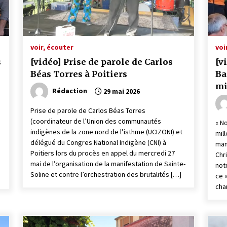
voir, écouter
voi
s
[vidéo] Prise de parole de Carlos
[v
Béas Torres à Poitiers
Ba
mi
Rédaction
29 mai 2026
Prise de parole de Carlos Béas Torres
(coordinateur de l’Union des communautés
« N
indigènes de la zone nord de l’isthme (UCIZONI) et
mil
délégué du Congres National Indigène (CNI) à
man
Poitiers lors du procès en appel du mercredi 27
Chri
mai de l’organisation de la manifestation de Sainte-
not
Soline et contre l’orchestration des brutalités […]
ce 
cha