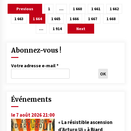
Pagination
Previous
1
…
1 660
1 661
1 662
des
1 663
1 664
1 665
1 666
1 667
1 668
publications
…
1 914
Next
Abonnez-vous !
Votre adresse e-mail
*
Événements
le 7 août 2026 21:00
« La résistible ascension
d’Arturo Ui » à Biard