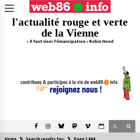
Skip
to
content
l'actualité rouge et verte
de la Vienne
« Il faut viser l'émancipation » Robin Hood
Home
Search results for:
Page 1 664