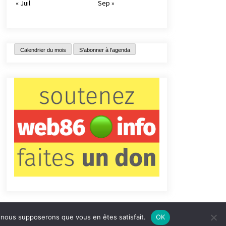
« Juil
Sep »
Calendrier du mois
S'abonner à l'agenda
e, nous supposerons que vous en êtes satisfait.
OK
tact
Qui sommes-nous ?
Informations légales