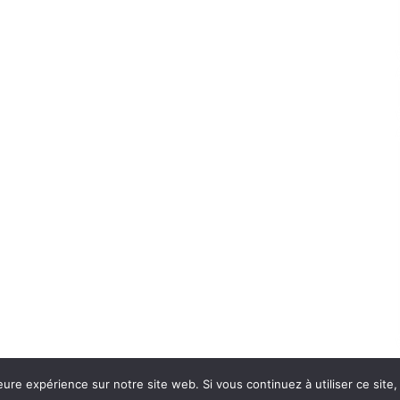
eure expérience sur notre site web. Si vous continuez à utiliser ce sit
Con