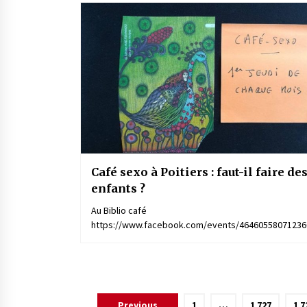
Café sexo à Poitiers : faut-il faire de
enfants ?
Au Biblio café
https://www.facebook.com/events/46460558071236
Pagination
Previous
1
…
1 727
1 7