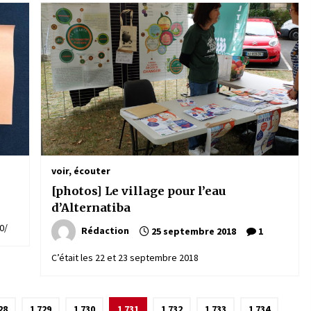
voir, écouter
s
[photos] Le village pour l’eau
d’Alternatiba
0/
Rédaction
25 septembre 2018
1
C’était les 22 et 23 septembre 2018
28
1 729
1 730
1 731
1 732
1 733
1 734