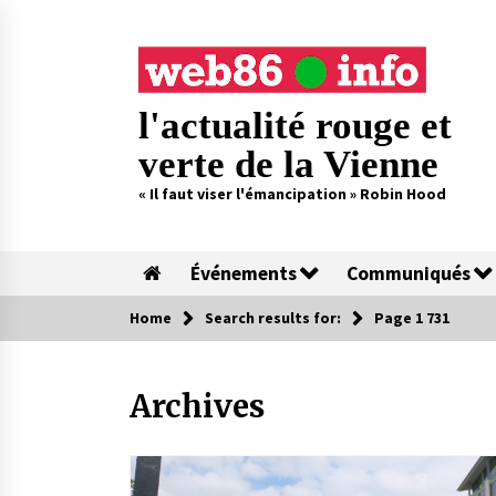
Skip
to
content
l'actualité rouge et
verte de la Vienne
« Il faut viser l'émancipation » Robin Hood
Événements
Communiqués
Home
Search results for:
Page 1 731
Archives