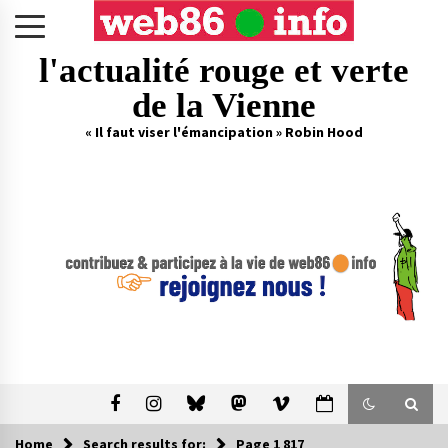
Skip
to
content
l'actualité rouge et verte
de la Vienne
« Il faut viser l'émancipation » Robin Hood
Home
Search results for:
Page 1 817