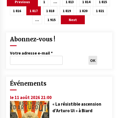
Pagination
Previous
1
…
1 813
1 814
1 815
des
1 816
1 817
1 818
1 819
1 820
1 821
publications
…
1 915
Next
Abonnez-vous !
Votre adresse e-mail
*
Événements
le 11 août 2026 21:00
« La résistible ascension
d’Arturo Ui » à Biard