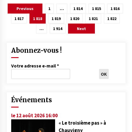
Pagination
Previous
1
…
1 814
1 815
1 816
des
1 817
1 818
1 819
1 820
1 821
1 822
publications
…
1 914
Next
Abonnez-vous !
Votre adresse e-mail
*
Événements
le 12 août 2026 16:00
« Le troisième pas » à
Chauvigny