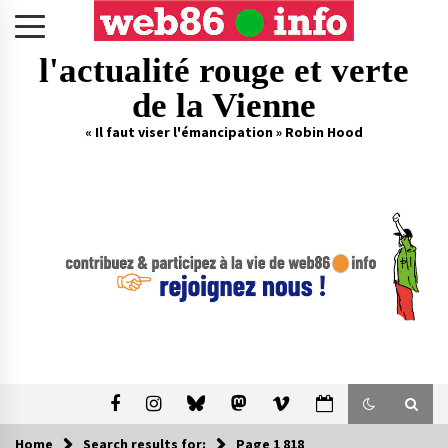
Skip
to
content
l'actualité rouge et verte
de la Vienne
« Il faut viser l'émancipation » Robin Hood
Home
Search results for:
Page 1 818