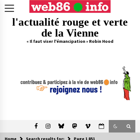
Skip
to
content
l'actualité rouge et verte
de la Vienne
« Il faut viser l'émancipation » Robin Hood
Home
Search results for:
Page 1 851