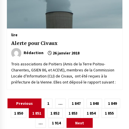
lire
Alerte pour Civaux
Rédaction
26 janvier 2018
Trois associations de Poitiers (Amis de la Terre Poitou-
Charentes, GSIEN 86, et ACEVE), membres de la Commission
Locale d’Information (CLI) de Civaux, ont été reçues à la
préfecture de la Vienne. Elles ont déposé le rapport suivant :
Pagination
Previous
1
…
1 847
1 848
1 849
des
1 850
1 851
1 852
1 853
1 854
1 855
publications
…
1 914
Next