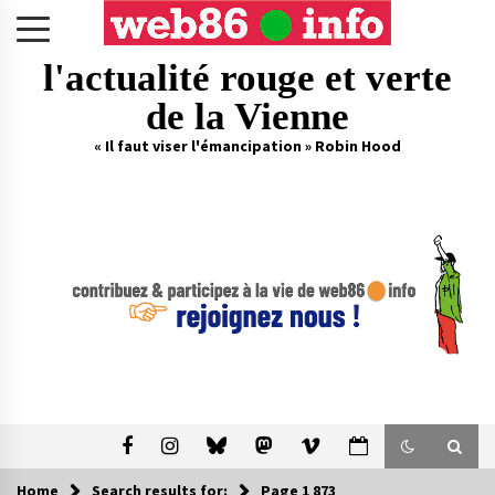
Skip
to
content
l'actualité rouge et verte
de la Vienne
« Il faut viser l'émancipation » Robin Hood
Home
Search results for:
Page 1 873