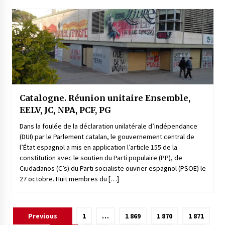
Catalogne. Réunion unitaire Ensemble,
EELV, JC, NPA, PCF, PG
Dans la foulée de la déclaration unilatérale d’indépendance
(DUI) par le Parlement catalan, le gouvernement central de
l’État espagnol a mis en application l’article 155 de la
constitution avec le soutien du Parti populaire (PP), de
Ciudadanos (C’s) du Parti socialiste ouvrier espagnol (PSOE) le
27 octobre. Huit membres du […]
Pagination
Previous
1
…
1 869
1 870
1 871