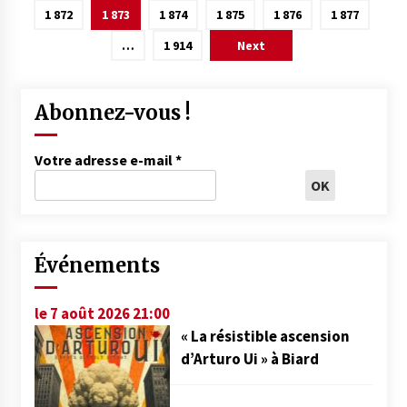
des
1 872
1 873
1 874
1 875
1 876
1 877
publications
…
1 914
Next
Abonnez-vous !
Votre adresse e-mail
*
Événements
le 7 août 2026 21:00
« La résistible ascension
d’Arturo Ui » à Biard