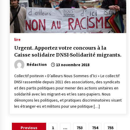
lire
Urgent. Apportez votre concours à la
Caisse solidaire DNSI-Solidarité migrants.
Rédaction
13 novembre 2018
Collectif poitevin « D’ailleurs Nous Sommes d’Ici » Le collectif
DNSI rassemble depuis 2011 des asso­ciations, des syndicats
et des partis politiques pour mener des actions unitaires en
solidarité avec les migrant-es et les sans-papiers. Nous
dénonçons les politiques, et pratiques discriminatoires visant
les étranger-es et militons pour une politique […]
Pagination
Previous
1
…
753
754
755