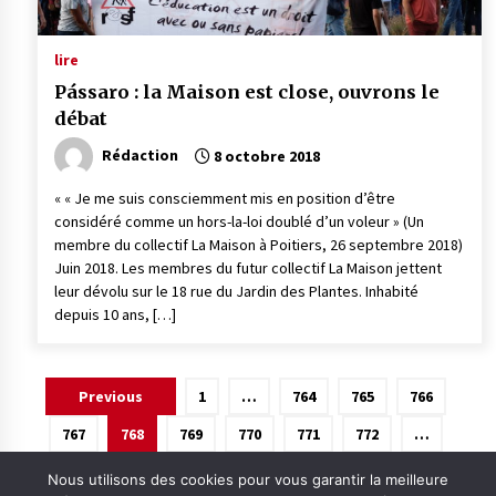
lire
Pássaro : la Maison est close, ouvrons le
débat
Rédaction
8 octobre 2018
« « Je me suis consciemment mis en position d’être
considéré comme un hors-la-loi doublé d’un voleur » (Un
membre du collectif La Maison à Poitiers, 26 septembre 2018)
Juin 2018. Les membres du futur collectif La Maison jettent
leur dévolu sur le 18 rue du Jardin des Plantes. Inhabité
depuis 10 ans, […]
Pagination
Previous
1
…
764
765
766
des
767
768
769
770
771
772
…
publications
875
Next
Nous utilisons des cookies pour vous garantir la meilleure