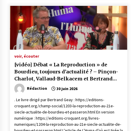
voir, écouter
[vidéo] Débat « La Reproduction » de
Bourdieu, toujours d’actualité ? – Pinçon-
Charlot, Vallaud-Belkacem et Bertrand
Geay
Rédaction
30 juin 2026
. Le livre dirigé par Bertrand Geay : https://editions-
croquant.org/champ-social/1203-la-reproduction-au-21e-
siecle-actualite-de-bourdieu-et-passeron.html En version
numérique : https://editions-croquant.org/livres-
numeriques/1204-la-reproduction-au-21e-siecle-actualite-de-
bourdieu-et-passeron.html L’article de L’Huma d’où est tirée la