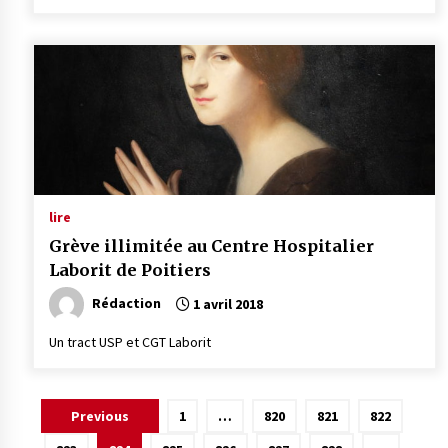
lire
Grève illimitée au Centre Hospitalier
Laborit de Poitiers
Rédaction
1 avril 2018
Un tract USP et CGT Laborit
Pagination
Previous
1
…
820
821
822
des