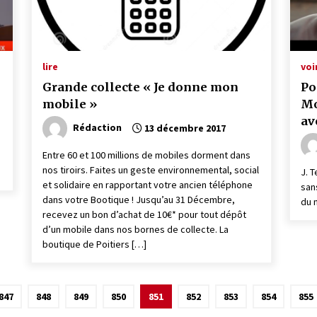
lire
voi
Grande collecte « Je donne mon
Po
mobile »
Mo
av
Rédaction
13 décembre 2017
Entre 60 et 100 millions de mobiles dorment dans
nos tiroirs. Faites un geste environnemental, social
J. 
et solidaire en rapportant votre ancien téléphone
san
dans votre Bootique ! Jusqu’au 31 Décembre,
du 
recevez un bon d’achat de 10€* pour tout dépôt
d’un mobile dans nos bornes de collecte. La
boutique de Poitiers […]
847
848
849
850
851
852
853
854
855