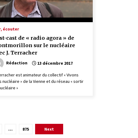
r, écouter
st-cast de « radio agora » de
ntmorillon sur le nucléaire
ec J. Terracher
Rédaction
13 décembre 2017
Terracher est animateur du collectif « Vivons
s nucléaire » de la Vienne et du réseau « sortir
nucléaire »
…
875
Next