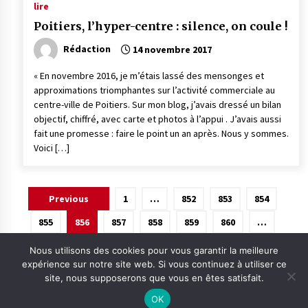
lire
Poitiers, l’hyper-centre : silence, on coule !
Rédaction
14 novembre 2017
« En novembre 2016, je m’étais lassé des mensonges et
approximations triomphantes sur l’activité commerciale au
centre-ville de Poitiers. Sur mon blog, j’avais dressé un bilan
objectif, chiffré, avec carte et photos à l’appui . J’avais aussi
fait une promesse : faire le point un an après. Nous y sommes.
Voici […]
Pagination
Previous
1
…
852
853
854
des
855
856
857
858
859
860
…
publications
875
Next
Nous utilisons des cookies pour vous garantir la meilleure
expérience sur notre site web. Si vous continuez à utiliser ce
site, nous supposerons que vous en êtes satisfait.
OK
Contact
Qui sommes-nous ?
Informations légales