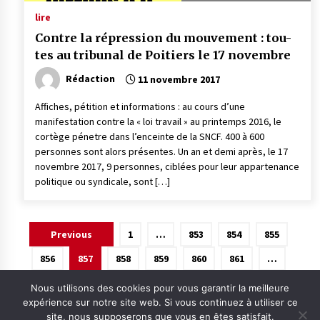
lire
Contre la répression du mouvement : tou-
tes au tribunal de Poitiers le 17 novembre
Rédaction
11 novembre 2017
Affiches, pétition et informations : au cours d’une
manifestation contre la « loi travail » au printemps 2016, le
cortège pénetre dans l’enceinte de la SNCF. 400 à 600
personnes sont alors présentes. Un an et demi après, le 17
novembre 2017, 9 personnes, ciblées pour leur appartenance
politique ou syndicale, sont […]
Pagination
Previous
1
…
853
854
855
des
856
857
858
859
860
861
…
publications
875
Next
Nous utilisons des cookies pour vous garantir la meilleure
expérience sur notre site web. Si vous continuez à utiliser ce
site, nous supposerons que vous en êtes satisfait.