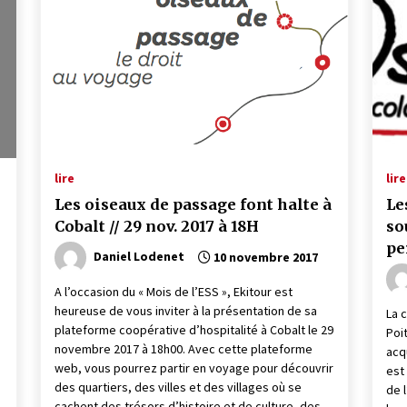
lire
lire
Les oiseaux de passage font halte à
Le
Cobalt // 29 nov. 2017 à 18H
so
pe
Daniel Lodenet
10 novembre 2017
A l’occasion du « Mois de l’ESS », Ekitour est
heureuse de vous inviter à la présentation de sa
La 
plateforme coopérative d’hospitalité à Cobalt le 29
Poi
novembre 2017 à 18h00. Avec cette plateforme
acq
web, vous pourrez partir en voyage pour découvrir
est
des quartiers, des villes et des villages où se
de 
cachent des trésors d’histoire et de culture, des