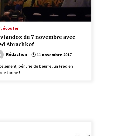
r, écouter
 viandox du 7 novembre avec
ed Abrachkof
Rédaction
11 novembre 2017
cèlement, pénurie de beurre, un Fred en
nde forme !