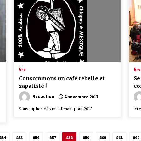
lire
lire
Consommons un café rebelle et
Se
zapatiste !
co
Rédaction
4 novembre 2017
e
Souscription dès maintenant pour 2018
Ici
854
855
856
857
858
859
860
861
862