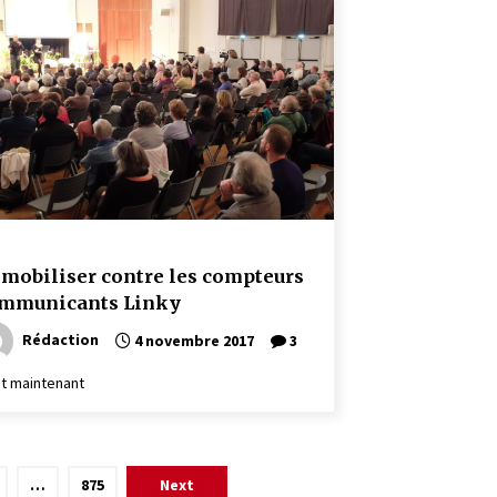
 mobiliser contre les compteurs
mmunicants Linky
Rédaction
4 novembre 2017
3
 et maintenant
…
875
Next