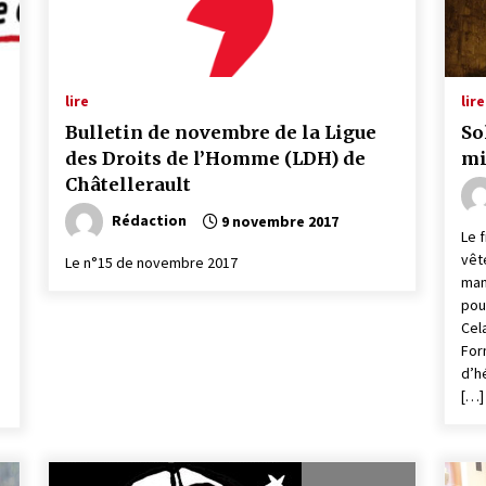
lire
lire
Bulletin de novembre de la Ligue
So
des Droits de l’Homme (LDH) de
mi
Châtellerault
Rédaction
9 novembre 2017
Le 
vêt
Le n°15 de novembre 2017
man
pou
Cel
For
d’h
e
[…]