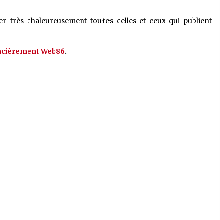
 très chaleureusement tou·te·s celles et ceux qui publient
ancièrement Web86
.