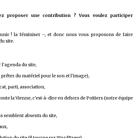
ez proposer une contribution ? Vous voulez participer
unir ! la féminiser –, et donc nous vous proposons de faire
u site.
’agenda du site,
rêter du matériel pour le son et l’image),
, parti, association,
ute la Vienne, c’est-à-dire en dehors de Poitiers (notre équipe
us semblent absents du site,
aux,
tion du site (il tourne sur WordPress)