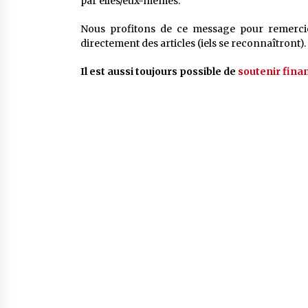
par elles/eux-mêmes.
Nous profitons de ce message pour remercier
directement des articles (iels se reconnaîtront).
Il est aussi toujours possible de
soutenir fin