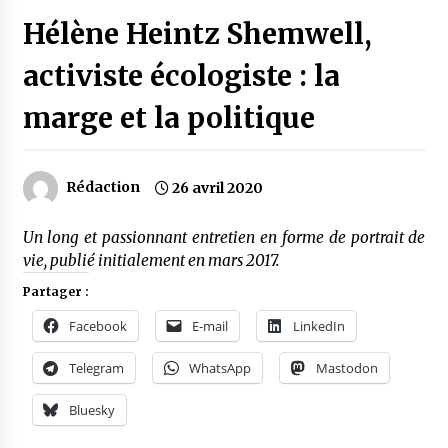
Hélène Heintz Shem­well,
acti­viste écolo­giste : la
marge et la poli­tique
Rédaction
26 avril 2020
Un long et passionnant entretien en forme de portrait de
vie, publié initialement en mars 2017.
Partager :
Facebook
E-mail
LinkedIn
Telegram
WhatsApp
Mastodon
Bluesky