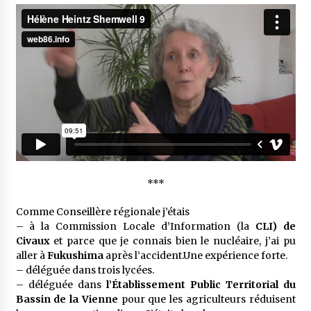
***
Comme Conseillère régio­nale j’étais
– à la Commis­sion Locale d’In­for­ma­tion (la
CLI) de
Civaux
et parce que je connais bien le nucléaire, j’ai pu
aller à
Fuku­shima
après l’ac­ci­dent.Une expé­rience forte.
– délé­guée dans trois lycées.
– délé­guée dans
l’Éta­blis­se­ment Public Terri­to­rial du
Bassin de la Vienne
pour que les agri­cul­teurs réduisent