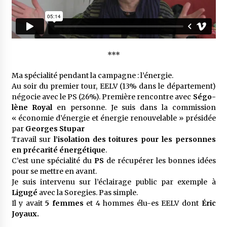
***
Ma spécia­lité pendant la campagne : l’éner­gie.
Au soir du premier tour, EELV (13% dans le dépar­te­ment)
négo­cie avec le PS (26%). Première rencontre avec
Ségo­
lène Royal
en personne. Je suis dans la commis­sion
« écono­mie d’éner­gie et éner­gie renou­ve­lable » prési­dée
par
Georges Stupar
Travail sur
l’iso­la­tion des toitures pour les personnes
en préca­rité éner­gé­tique
.
C’est une spécia­lité du
PS
de récu­pé­rer les bonnes idées
pour se mettre en avant.
Je suis inter­venu sur l’éclai­rage public par exemple à
Ligugé
avec la Sore­gies. Pas simple.
Il y avait
5 femmes
et 4 hommes élu-es EELV dont
Éric
Joyaux.