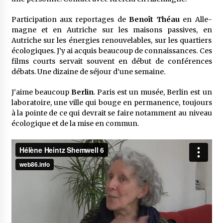
Parti­ci­pa­tion aux repor­tages de
Benoît Théau
en Alle­
magne et en Autriche sur les maisons passives, en
Autriche sur les éner­gies renou­ve­lables, sur les quar­tiers
écolo­giques. J’y ai acquis beau­coup de connais­sances. Ces
films courts servait souvent en début de confé­rences
débats. Une dizaine de séjour d’une semaine.
J’aime beau­coup
Berlin
. Paris est un musée, Berlin est un
labo­ra­toire, une ville qui bouge en perma­nence, toujours
à la pointe de ce qui devrait se faire notam­ment au niveau
écolo­gique et de la mise en commun.