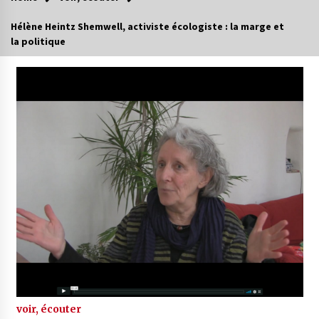
Hélène Heintz Shem­well, acti­viste écolo­giste : la marge et
la poli­tique
voir, écouter