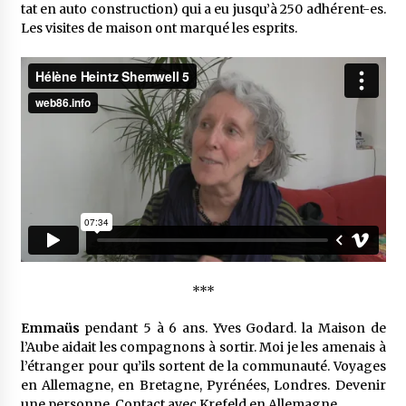
tat en auto construc­tion) qui a eu jusqu’à 250 adhé­rent-es.
Les visites de maison ont marqué les esprits.
***
Emmaüs
pendant 5 à 6 ans. Yves Godard. la Maison de
l’Aube aidait les compa­gnons à sortir. Moi je les amenais à
l’étran­ger pour qu’ils sortent de la commu­nauté. Voyages
en Alle­magne, en Bretagne, Pyré­nées, Londres. Deve­nir
une personne. Contact avec Krefeld en Alle­magne.