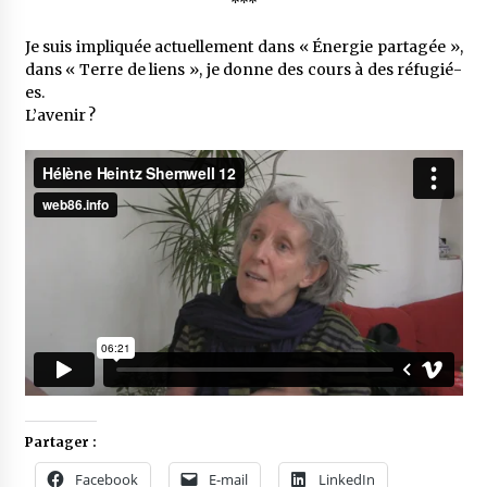
***
Je suis impliquée actuel­le­ment dans « Éner­gie parta­gée »,
dans « Terre de liens », je donne des cours à des réfu­gié-
es.
L’ave­nir ?
Partager :
Facebook
E-mail
LinkedIn