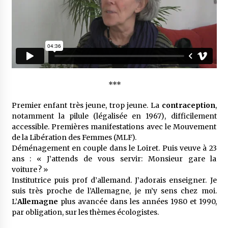
***
Premier enfant très jeune, trop jeune. La
contra­cep­tion
,
notam­ment la pilule (léga­li­sée en 1967), diffi­ci­le­ment
acces­sible. Premières mani­fes­ta­tions avec le Mouve­ment
de la Libé­ra­tion des Femmes (MLF).
Démé­na­ge­ment en couple dans le Loiret. Puis veuve à 23
ans : « J’at­tends de vous servir: Monsieur gare la
voiture ? »
Insti­tu­trice puis prof d’al­le­mand. J’ado­rais ensei­gner. Je
suis très proche de l’Al­le­magne, je m’y sens chez moi.
L’
Alle­magne
plus avan­cée dans les années 1980 et 1990,
par obli­ga­tion, sur les thèmes écolo­gistes.