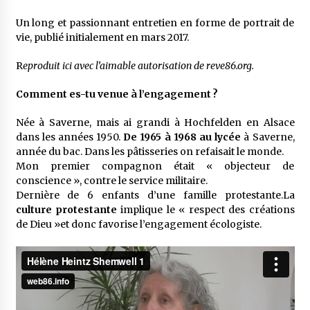
Un long et passionnant entretien en forme de portrait de
vie, publié initialement en mars 2017.
R
eproduit ici avec l’aimable autorisation de reve86.org.
Comment es-tu venue à l’en­ga­ge­ment ?
Née à Saverne, mais ai grandi à Hoch­fel­den en Alsace
dans les années 1950.
De 1965 à 1968 au
lycée
à Saverne,
année du bac. Dans les pâtis­se­ries on refai­sait le monde.
Mon premier compa­gnon était « objec­teur de
conscience », contre le service mili­taire.
Dernière de 6 enfants d’une famille protes­tante.La
culture protes­tante
implique le « respect des créa­tions
de Dieu »et donc favo­rise l’en­ga­ge­ment écolo­giste.