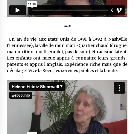
***
Un an de vie aux États Unis de 1991 à 1992 à Nash­ville
(Tennes­see), la ville de mon mari. Quar­tier chaud (drogue,
malnu­tri­tion, multi-emploi, pas de soin) et racisme latent.
Les enfants ont mieux appris à connaître leurs grands-
parents et appris l’an­glais. Expé­rience riche mais que de
déca­lage ! Vive la Sécu, les services publics et la laïcité.