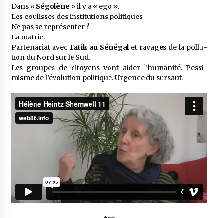
Dans «
Ségo­lène
» il y a « ego ».
Les coulisses des insti­tu­tions poli­tiques
Ne pas se repré­sen­ter ?
La matrie.
Parte­na­riat avec
Fatik au Séné­gal
et ravages de la pollu­
tion du Nord sur le Sud.
Les groupes de citoyens vont aider l’hu­ma­nité. Pessi­
misme de l’évo­lu­tion poli­tique. Urgence du sursaut.