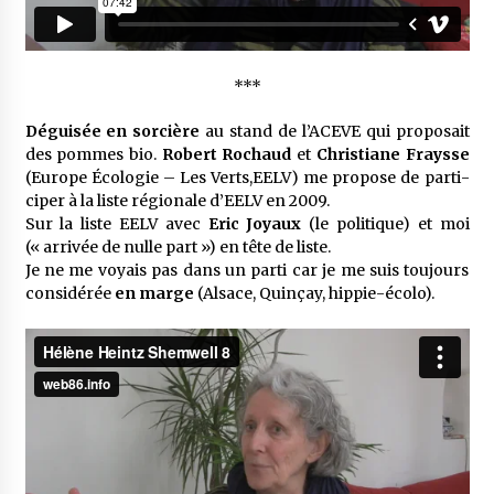
***
Dégui­sée en sorcière
au stand de l’ACEVE qui propo­sait
des pommes bio.
Robert Rochaud
et
Chris­tiane Fraysse
(Europe Écolo­gie – Les Verts,EELV) me propose de parti­
ci­per à la liste régio­nale d’EELV en 2009.
Sur la liste EELV avec
Eric Joyaux
(le poli­tique) et moi
(« arri­vée de nulle part ») en tête de liste.
Je ne me voyais pas dans un parti car je me suis toujours
consi­dé­rée
en marge
(Alsace, Quinçay, hippie-écolo).