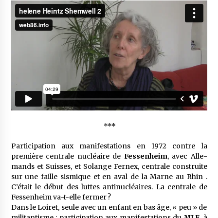
***
Parti­ci­pa­tion aux mani­fes­ta­tions en 1972 contre la
première centrale nucléaire de
Fessen­heim
, avec Alle­
mands et Suisses, et Solange Fernex, centrale construite
sur une faille sismique et en aval de la Marne au Rhin .
C’était le début des luttes anti­nu­cléaires. La centrale de
Fessen­heim va-t-elle fermer ?
Dans le Loiret, seule avec un enfant en bas âge, « peu » de
mili­tan­tisme : parti­ci­pa­tion aux mani­fes­ta­tions du
MLF
, à