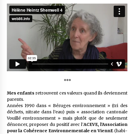
***
Mes enfants
retrouvent ces valeurs quand ils deviennent
parents.
Années 1990 dans « Béruges envi­ron­ne­ment » (tri des
déchets, nitrate dans l’eau) puis « asso­cia­tion canto­nale
Vouillé envi­ron­ne­ment » mais plutôt que de seule­ment
dénon­cer, propo­ser du posi­tif avec l’
ACEVE, l’As­so­cia­tion
pour la Cohé­rence Envi­ron­ne­men­tale en ViennE
(habi­