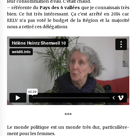
leur consom­ma­tion d’eau. C’était chaud.
– réfé­rente du
Pays des 6 vallées
que je connais­sais très
bien. Ce fut très inté­res­sant. Ça c’est arrêté en 2014 car
EELV n’a pas voté le budget de la Région et la majo­rité
nous a retiré ces délé­ga­tions
***
Le monde poli­tique est un monde très dur, parti­cu­liè­re­
ment pour les femmes.