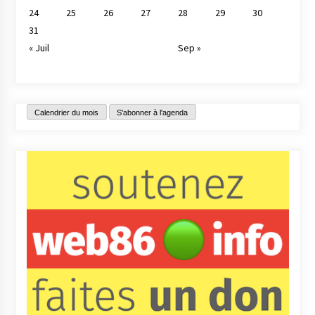
24
25
26
27
28
29
30
31
« Juil
Sep »
Calendrier du mois
S'abonner à l'agenda