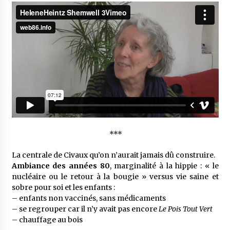
***
La centrale de Civaux qu’on n’au­rait jamais dû construire.
Ambiance des
années 80
, margi­na­lité à la hippie : « le
nucléaire ou le retour à la bougie » versus vie saine et
sobre pour soi et les enfants :
– enfants non vacci­nés, sans médi­ca­ments
– se regrou­per car il n’y avait pas encore
Le Pois Tout Vert
– chauf­fage au bois