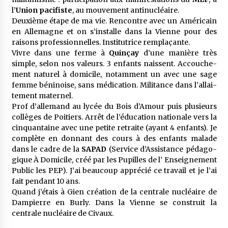
l’
Union paci­fiste
, au mouve­ment anti­nu­cléaire.
Deuxième étape de ma vie. Rencontre avec un Améri­cain
en Alle­magne et on s’ins­talle dans la Vienne pour des
raisons profes­sion­nelles. Insti­tu­trice remplaçante.
Vivre dans une ferme à
Quinçay
d’une manière très
simple, selon nos valeurs. 3 enfants naissent. Accou­che­
ment natu­rel à domi­cile, notam­ment un avec une sage
femme béni­noise, sans médi­ca­tion. Mili­tance dans l’al­lai­
te­ment mater­nel.
Prof d’al­le­mand au lycée du Bois d’Amour puis plusieurs
collèges de Poitiers. Arrêt de l’édu­ca­tion natio­nale vers la
cinquan­taine avec une petite retraite (ayant 4 enfants). Je
complète en donnant des cours à des enfants malade
dans le cadre de la
SAPAD
(Service d’As­sis­tance péda­go­
gique À Domi­cile, créé par les Pupilles de l’ Ensei­gne­ment
Public les PEP). J’ai beau­coup appré­cié ce travail et je l’ai
fait pendant 10 ans.
Quand j’étais à Gien créa­tion de la centrale nucléaire de
Dampierre en Burly. Dans la Vienne se construit la
centrale nucléaire de Civaux.