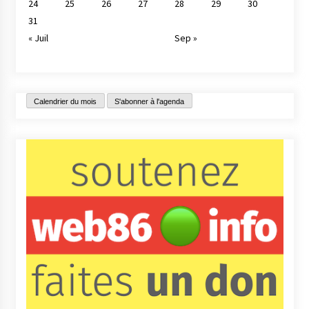
24
25
26
27
28
29
30
31
« Juil
Sep »
Calendrier du mois
S'abonner à l'agenda