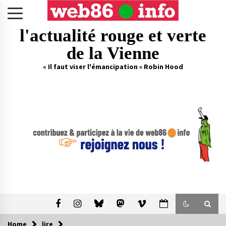
Skip
to
content
l'actualité rouge et verte
de la Vienne
« Il faut viser l'émancipation » Robin Hood
Home
lire