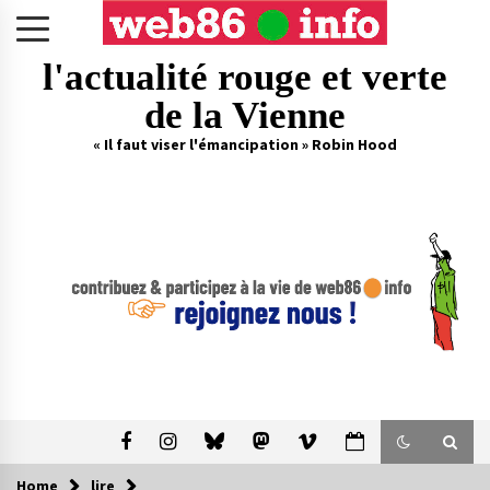
Skip
to
content
l'actualité rouge et verte
de la Vienne
« Il faut viser l'émancipation » Robin Hood
Home
lire