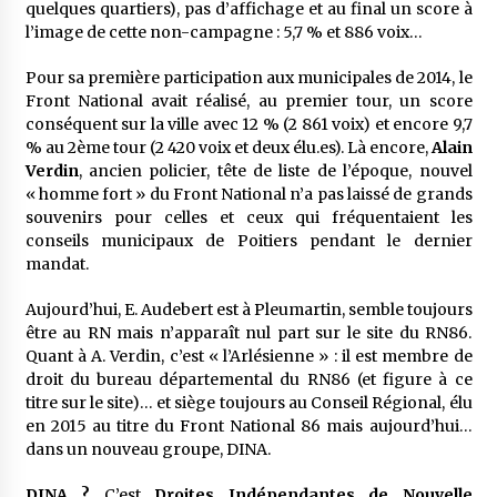
quelques quartiers), pas d’affichage et au final un score à
l’image de cette non-campagne : 5,7 % et 886 voix…
Pour sa première participation aux municipales de 2014, le
Front National avait réalisé, au premier tour, un score
conséquent sur la ville avec 12 % (2 861 voix) et encore 9,7
% au 2ème tour (2 420 voix et deux élu.es). Là encore,
Alain
Verdin
, ancien policier, tête de liste de l’époque, nouvel
« homme fort » du Front National n’a pas laissé de grands
souvenirs pour celles et ceux qui fréquentaient les
conseils municipaux de Poitiers pendant le dernier
mandat.
Aujourd’hui, E. Audebert est à Pleumartin, semble toujours
être au RN mais n’apparaît nul part sur le site du RN86.
Quant à A. Verdin, c’est « l’Arlésienne » : il est membre de
droit du bureau départemental du RN86 (et figure à ce
titre sur le site)… et siège toujours au Conseil Régional, élu
en 2015 au titre du Front National 86 mais aujourd’hui…
dans un nouveau groupe, DINA.
DINA ?
C’est
Droites Indépendantes de Nouvelle