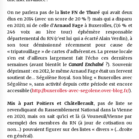
On ne parlera pas de la
liste FN de Thuré
qui avait deux
élus en 2014 (avec un score de 20 % !) mais qui a disparu
en 2020, ni de celle d’
Arnaud Fage
à Buxerolles, (7,6 % et
246 voix au 1ère tour) éphémère responsable
départemental du RN (c’est lui qui a écarté Alain Verdin), à
son tour démissionné récemment pour cause de
« tripatouillage » de cartes d’adhérent.es. La presse locale
s’en est d’ailleurs largement fait l’écho ces dernières
semaines (avant bientôt le
Canard Enchaîné
?). Souvenir
déprimant : en 2012, le même Arnaud Fage était un fervent
soutient de… Ségolène Royal. Son blog « Buxerolles avec
Ségolène », sans activité depuis cette période est encore
accessible (
http://buxerolles-avec-segolene.over-blog.fr/
).
Mis à part Poitiers et Châtellerault
, pas de liste se
revendiquant du Rassemblement National dans la Vienne
en 2020, mais on sait qu’ici et là (à Vouneuil/Vienne par
exemple) des membres du RN (à jour de cotisation ou
non…) pouvaient figurer sur des listes « divers » (…droite
en général).