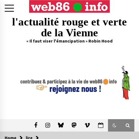
Skip
to
content
l'actualité rouge et verte
de la Vienne
« Il faut viser l'émancipation » Robin Hood
Home
lire