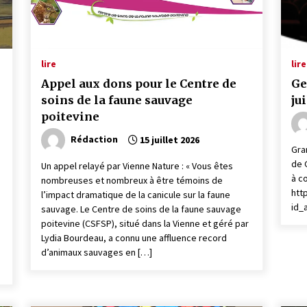
lire
lire
Appel aux dons pour le Centre de
Ge
soins de la faune sauvage
ju
poitevine
Rédaction
15 juillet 2026
Gra
de 
Un appel relayé par Vienne Nature : « Vous êtes
à co
nombreuses et nombreux à être témoins de
htt
l’impact dramatique de la canicule sur la faune
id_
sauvage. Le Centre de soins de la faune sauvage
poitevine (CSFSP), situé dans la Vienne et géré par
Lydia Bourdeau, a connu une affluence record
d’animaux sauvages en […]