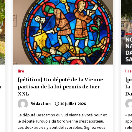
lire
lire
[pétition] Un député de la Vienne
[p
à
partisan de la loi permis de tuer
la
XXL
Da
Rédaction
10 juillet 2026
Le député Descamps du Sud Vienne a voté pour et
« D
le député Turquois du Nord Vienne s’est abstenu.
app
Les deux autres y sont défavorables. Signez vous
rel