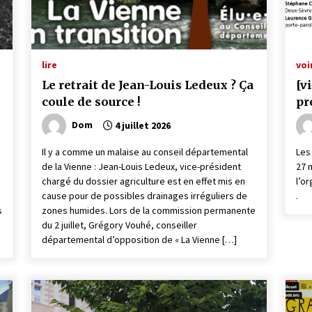
lire
voi
Le retrait de Jean-Louis Ledeux ? Ça
[v
coule de source !
pr
Dom
4 juillet 2026
Il y a comme un malaise au conseil départemental
Les
de la Vienne : Jean-Louis Ledeux, vice-président
27 
chargé du dossier agriculture est en effet mis en
l’o
cause pour de possibles drainages irréguliers de
.
s
zones humides. Lors de la commission permanente
du 2 juillet, Grégory Vouhé, conseiller
départemental d’opposition de « La Vienne […]