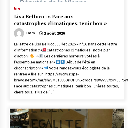
lire
Lisa Belluco : « Face aux
catastrophes climatiques, tenir bon »
Dom
2 août 2026
La lettre de Lisa Belluco, Juillet 2026 – n°16 Dans cette lettre
d’information :↪
Catastrophes climatiques : notre plan
d’action !
↪
Les dernières horreurs votées à
l’Assemblée nationale↪
Début de l’été en
circonscription↪
Votre rendez-vous écologiste de la
rentrée A lire sur : https://a8cn8.r.sp1-
brevo.net/mk/mr/sh/SMJz09SDriOHUnlxoYoosPsDWvSv/x4M5JP5W
Face aux catastrophes climatiques, tenir bon . Chères toutes,
chers tous, Plus de […]