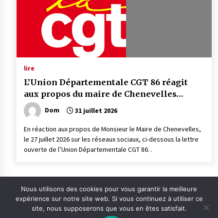
lire
L’Union Départementale CGT 86 réagit
aux propos du maire de Chenevelles…
Dom
31 juillet 2026
En réaction aux propos de Monsieur le Maire de Chenevelles,
le 27 juillet 2026 sur les réseaux sociaux, ci-dessous la lettre
ouverte de l’Union Départementale CGT 86. .
Pagination
1
2
3
4
5
…
875
Next
Nous utilisons des cookies pour vous garantir la meilleure
des
expérience sur notre site web. Si vous continuez à utiliser ce
site, nous supposerons que vous en êtes satisfait.
publications