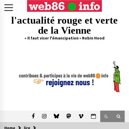
Skip
to
content
l'actualité rouge et verte
de la Vienne
« Il faut viser l'émancipation » Robin Hood
Home
lire