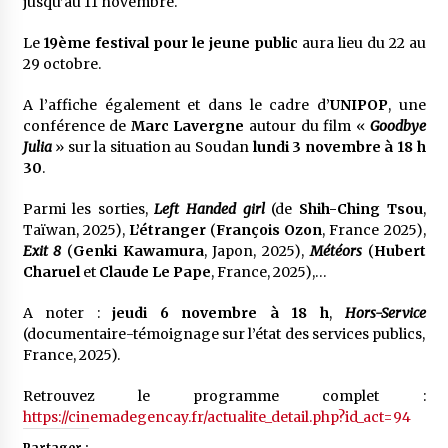
jusqu’au 11 novembre.
Le
19ème festival pour le jeune public
aura lieu du 22 au
29 octobre.
A l’affiche également et dans le cadre d’
UNIPOP
, une
conférence de
Marc Lavergne
autour du film «
Goodbye
Julia
» sur la situation au Soudan
lundi 3 novembre à 18 h
30
.
Parmi les sorties,
Left Handed girl
(de
Shih-Ching Tsou
,
Taïwan, 2025),
L’étranger
(
François Ozon
, France 2025),
Exit 8
(
Genki Kawamura
, Japon, 2025),
Météors
(
Hubert
Charuel
et
Claude Le Pape
, France, 2025),…
A noter :
jeudi 6 novembre à 18 h
,
Hors-Service
(documentaire-témoignage sur l’état des services publics,
France, 2025).
Retrouvez le programme complet :
https://cinemadegencay.fr/actualite_detail.php?id_act=94
Partager :