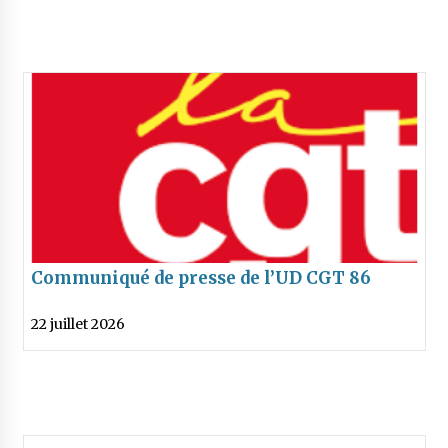
Communiqué de presse de l’UD CGT 86
concernant la marche des fiertés du 25
22 juillet 2026
juillet 2026