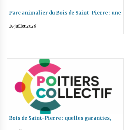
Parc animalier du Bois de Saint-Pierre : une
fermeture brutale, sans bilan ni
18 juillet 2026
perspectives
Bois de Saint-Pierre : quelles garanties,
quelle vision pour l’avenir des animaux et