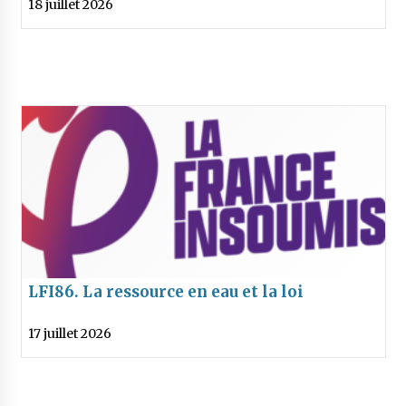
18 juillet 2026
du site ?
LFI86. La ressource en eau et la loi
« d’urgence agricole »
17 juillet 2026