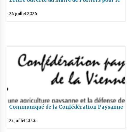
financement de « Collèges au cinéma »
24 juillet 2026
Communiqué de la Confédération Paysanne
dénonçant les votes de MM. Turquois, Belin
23 juillet 2026
et de Mme Bellamy