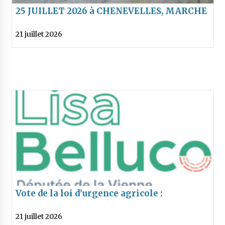
25 JUILLET 2026 à CHENEVELLES, MARCHE
DES FIERTÉS RURALES : QUE VIENNENT
21 juillet 2026
FAIRE ICI Bernard CAZENEUVE, Aurore
BERGÉ ET Gabriel ATTAL ???
Vote de la loi d’urgence agricole :
communiqué de Lisa Belluco
21 juillet 2026