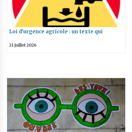
Loi d’urgence agricole : un texte qui
menace l’eau, la santé et l’avenir de
21 juillet 2026
l’agriculture adopté malgré une
mobilisation citoyenne massive