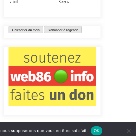
« Juil
Sep »
Calendrier du mois
S'abonner à l'agenda
e, nous supposerons que vous en êtes satisfait.
OK
tact
Qui sommes-nous ?
Informations légales