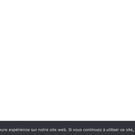
eure expérience sur notre site web. Si vous continuez à utiliser ce sit
Con