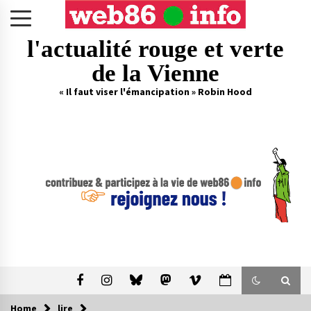
Skip
to
content
l'actualité rouge et verte
de la Vienne
« Il faut viser l'émancipation » Robin Hood
Home
lire