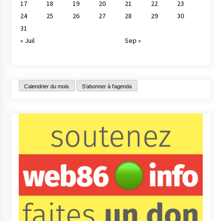
17
18
19
20
21
22
23
24
25
26
27
28
29
30
31
« Juil
Sep »
Calendrier du mois
S'abonner à l'agenda