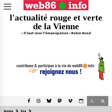
Skip
to
content
l'actualité rouge et verte
de la Vienne
« Il faut viser l'émancipation » Robin Hood
Home
lire