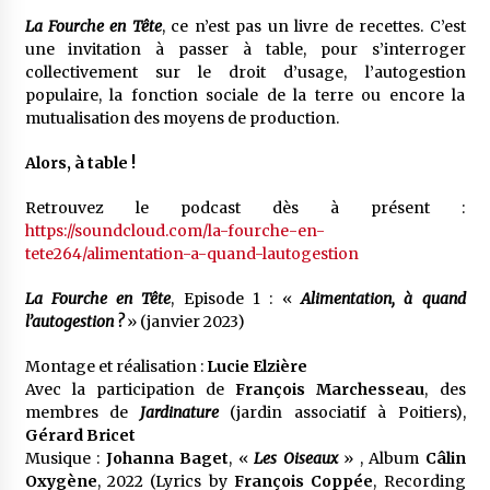
La Fourche en Tête
, ce n’est pas un livre de recettes. C’est
une invitation à passer à table, pour s’interroger
collectivement sur le droit d’usage, l’autogestion
populaire, la fonction sociale de la terre ou encore la
mutualisation des moyens de production.
Alors, à table !
Retrouvez le podcast dès à présent :
https://soundcloud.com/la-fourche-en-
tete264/alimentation-a-quand-lautogestion
La Fourche en Tête
, Episode 1 : «
Alimentation, à quand
l’autogestion ?
» (janvier 2023)
Montage et réalisation :
Lucie Elzière
Avec la participation de
François Marchesseau
, des
membres de
Jardinature
(jardin associatif à Poitiers),
Gérard Bricet
Musique :
Johanna Baget
, «
Les Oiseaux
» , Album
Câlin
Oxygène
, 2022 (Lyrics by
François Coppée
, Recording