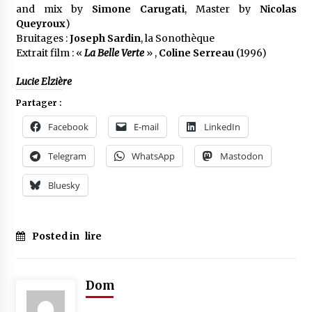
and mix by
Simone Carugati
, Master by
Nicolas
Queyroux
)
Bruitages :
Joseph Sardin
, la Sonothèque
Extrait film : «
La Belle Verte
» ,
Coline Serreau
(1996)
Lucie Elzière
Partager :
Facebook
E-mail
LinkedIn
Telegram
WhatsApp
Mastodon
Bluesky
Posted in
lire
Dom