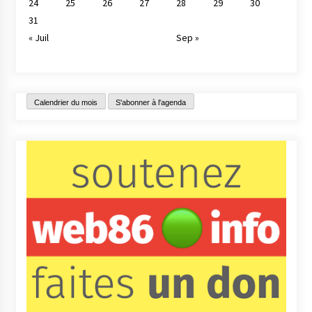
24
25
26
27
28
29
30
31
« Juil
Sep »
Calendrier du mois
S'abonner à l'agenda