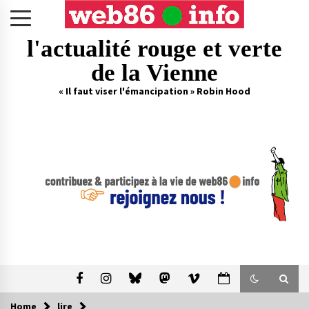
Skip
to
content
l'actualité rouge et verte
de la Vienne
« Il faut viser l'émancipation » Robin Hood
Home
lire