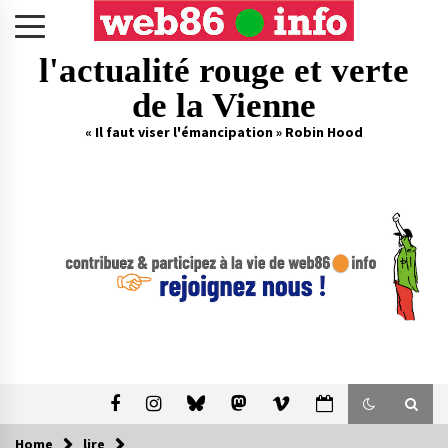
Skip
to
content
l'actualité rouge et verte
de la Vienne
« Il faut viser l'émancipation » Robin Hood
Home
lire