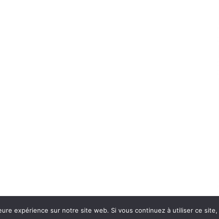
eure expérience sur notre site web. Si vous continuez à utiliser ce sit
Con