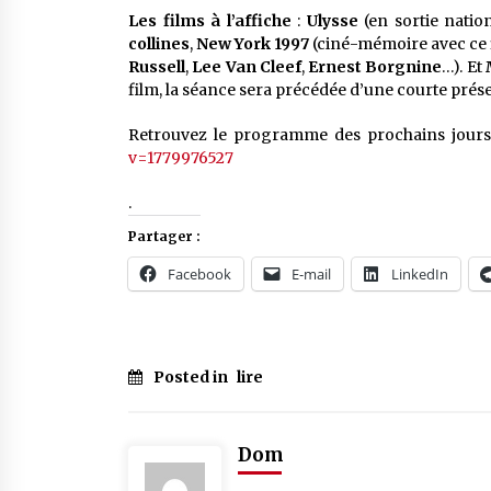
Les films à l’affiche
:
Ulysse
(en sortie natio
collines
,
New York 1997
(ciné-mémoire avec ce 
Russell
,
Lee Van Cleef
,
Ernest Borgnine
…). Et
film, la séance sera précédée d’une courte prés
Retrouvez le programme des prochains jours
v=1779976527
.
Partager :
Facebook
E-mail
LinkedIn
Posted in
lire
Dom