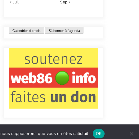
« Juil
Sep »
Calendrier du mois
S'abonner à l'agenda
e, nous supposerons que vous en êtes satisfait.
OK
tact
Qui sommes-nous ?
Informations légales