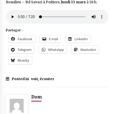
Beaulieu – Bd Savari à Poitiers,
lundi 13 mars
à 18 h.
Partager :
Facebook
E-mail
LinkedIn
Telegram
WhatsApp
Mastodon
Bluesky
Posted in
voir, écouter
Dom