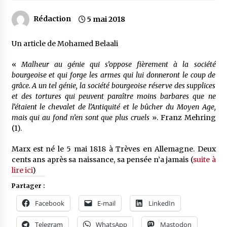
Rédaction
5 mai 2018
Un article de Mohamed Belaali
«
Malheur au génie qui s’oppose fièrement à la société
bourgeoise et qui forge les armes qui lui donneront le coup de
grâce. A un tel génie, la société bourgeoise réserve des supplices
et des tortures qui peuvent paraître moins barbares que ne
l’étaient le chevalet de l’Antiquité et le bûcher du Moyen Age,
mais qui au fond n’en sont que plus cruels
». Franz Mehring
(1).
Marx est né le 5 mai 1818 à Trèves en Allemagne. Deux
cents ans après sa naissance, sa pensée n’a jamais (
suite à
lire ici
)
Partager :
Facebook
E-mail
LinkedIn
Telegram
WhatsApp
Mastodon