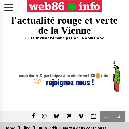
Skip
to
content
l'actualité rouge et verte
de la Vienne
« Il faut viser l'émancipation » Robin Hood
Home
lire
Aujourd’hui, Marx a deux cents ans !