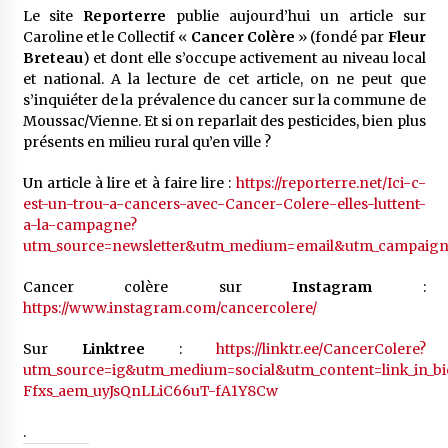
Le site
Reporterre
publie aujourd’hui un article sur
Caroline et le Collectif «
Cancer Colère
» (fondé par
Fleur
Breteau
) et dont elle s’occupe activement au niveau local
et national. A la lecture de cet article, on ne peut que
s’inquiéter de la prévalence du cancer sur la commune de
Moussac/Vienne. Et si on reparlait des pesticides, bien plus
présents en milieu rural qu’en ville ?
Un article à lire et à faire lire :
https://reporterre.net/Ici-c-
est-un-trou-a-cancers-avec-Cancer-Colere-elles-luttent-
a-la-campagne?
utm_source=newsletter&utm_medium=email&utm_campaign=
Cancer colère sur
Instagram
:
https://www.instagram.com/cancercolere/
Sur
Linktree
:
https://linktr.ee/CancerColere?
utm_source=ig&utm_medium=social&utm_content=link
Ffxs_aem_uyJsQnLLiC66uT-fA1Y8Cw
.