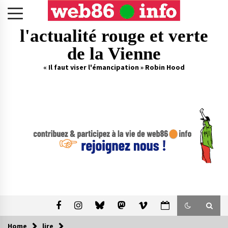
Skip
to
content
l'actualité rouge et verte
de la Vienne
« Il faut viser l'émancipation » Robin Hood
Home
lire