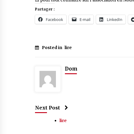
Et pour tout connaître sur l’association en Nouv
Partager :
Facebook
E-mail
LinkedIn
Posted in
lire
Dom
Next Post
lire