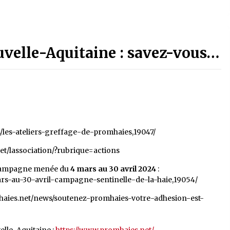
velle-Aquitaine : savez-vous…
/les-ateliers-greffage-de-promhaies,19047/
et/lassociation/?rubrique=actions
 campagne menée du
4 mars au 30 avril 2024
:
rs-au-30-avril-campagne-sentinelle-de-la-haie,19054/
haies.net/news/soutenez-promhaies-votre-adhesion-est-