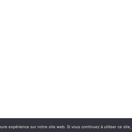
eure expérience sur notre site web. Si vous continuez à utiliser ce sit
Con