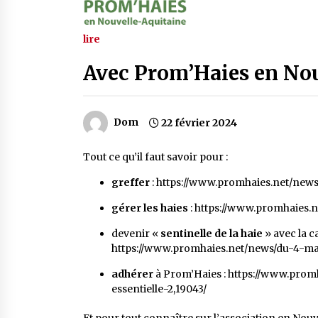
lire
Avec Prom’Haies en Nou
Dom
22 février 2024
Tout ce qu’il faut savoir pour :
greffer
:
https://www.promhaies.net/news
gérer les haies
:
https://www.promhaies.n
devenir «
sentinelle de la haie
» avec la
https://www.promhaies.net/news/du-4-ma
adhérer
à Prom’Haies :
https://www.prom
essentielle-2,19043/