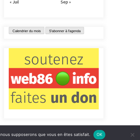
« Juil
Sep »
Calendrier du mois
S'abonner à l'agenda
e, nous supposerons que vous en êtes satisfait.
OK
tact
Qui sommes-nous ?
Informations légales