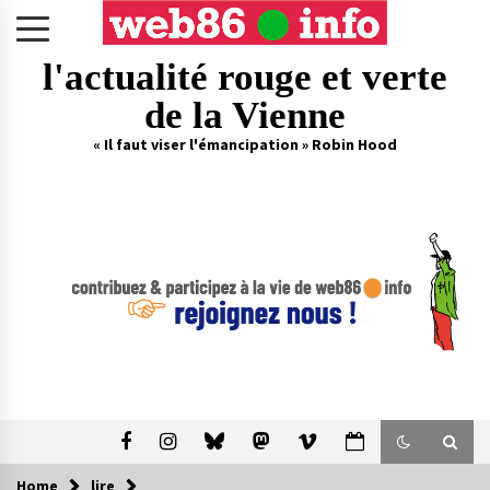
Skip
to
content
l'actualité rouge et verte
de la Vienne
« Il faut viser l'émancipation » Robin Hood
Home
lire