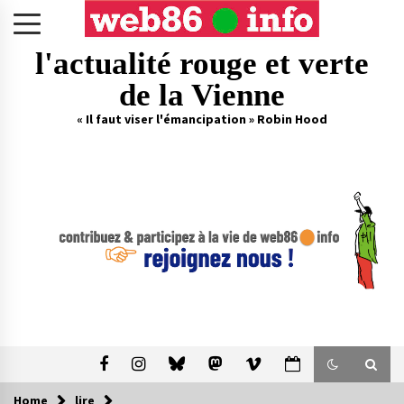
Skip
to
content
l'actualité rouge et verte
de la Vienne
« Il faut viser l'émancipation » Robin Hood
Home
lire